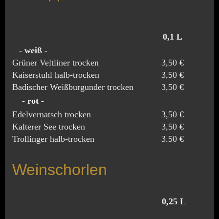
0,1 L
0,
- weiß -
Grüner Veltliner trocken
3,50 €
6,2
Kaiserstuhl halb-trocken
3,50 €
6,2
Badischer Weißburgunder trocken
3,50 €
6,2
- rot -
Edelvernatsch trocken
3,50 €
6,2
Kalterer See trocken
3,50 €
6,2
Trollinger halb-trocken
3.50 €
6,2
Weinschorlen
0,25 L
0